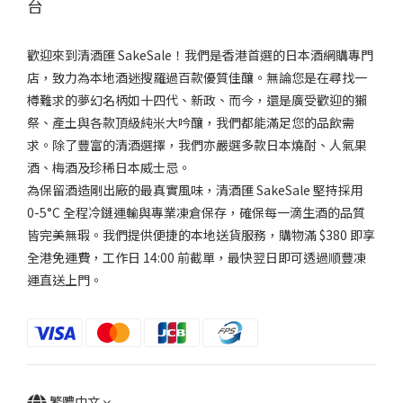
台
歡迎來到清酒匯 SakeSale！我們是香港首選的日本酒網購專門
店，致力為本地酒迷搜羅過百款優質佳釀。無論您是在尋找一
樽難求的夢幻名柄如十四代、新政、而今，還是廣受歡迎的獺
祭、產土與各款頂級純米大吟釀，我們都能滿足您的品飲需
求。除了豐富的清酒選擇，我們亦嚴選多款日本燒酎、人氣果
酒、梅酒及珍稀日本威士忌。
為保留酒造剛出廠的最真實風味，清酒匯 SakeSale 堅持採用
0-5°C 全程冷鏈運輸與專業凍倉保存，確保每一滴生酒的品質
皆完美無瑕。我們提供便捷的本地送貨服務，購物滿 $380 即享
全港免運費，工作日 14:00 前截單，最快翌日即可透過順豐凍
運直送上門。
繁體中文