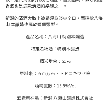
香氣也是這款清酒的樂趣之一。
新潟的清酒大致上被歸類為淡爽辛口，而這款八海
山 本醸造也屬於這個類型。
產品名稱：八海山 特別本釀造
特定名稱酒：特別本釀造
精米步合：55%
原料米：五百万石，トドロキワセ等
酒精度數：15.5%Vol
酒造所在縣：新潟 八海山釀造株式會社