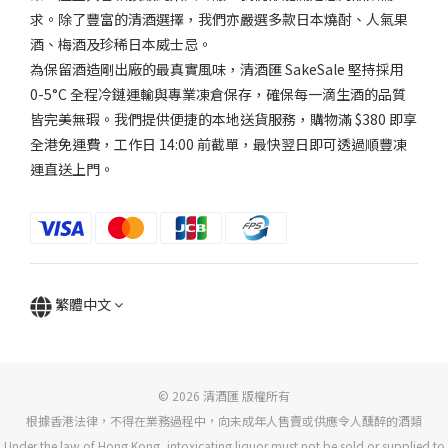
求。除了豐富的清酒選擇，我們亦嚴選多款日本燒酎、人氣果
酒、梅酒及珍稀日本威士忌。
為保留酒造剛出廠的最真實風味，清酒匯 SakeSale 堅持採用
0-5°C 全程冷鏈運輸與專業凍倉保存，確保每一滴生酒的品質
皆完美無瑕。我們提供便捷的本地送貨服務，購物滿 $380 即享
全港免運費，工作日 14:00 前截單，最快翌日即可透過順豐凍
運直送上門。
繁體中文
© 2026 清酒匯 版權所有
根據香港法律，不得在業務過程中，向未成年人售賣或供應令人醺醉的酒類
Under the law of Hong Kong, intoxicating liquor must not be sold or supplied to