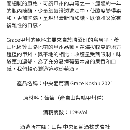
而細膩的風格，可謂甲州的典範之一。經過約一年
的瓶內陳釀，少量氧氣滲透進酒中，使酸度變得柔
和，更加飽滿，呈現出清新而和諧、既優雅又富有
複雜性的口感。
Grace甲州的原料主要來自於勝沼町的鳥居平、菱
山地區等山路地帶的甲州品種。在海拔較高的地方
種植的甲州，與平地的相比，收穫量受到限制，味
道更加濃郁。為了充分發揮葡萄本身的果香和口
感，我們精心釀造這款葡萄酒。
產品名稱：中央葡萄酒 Grace Koshu 2021
原材料：葡萄（產自山梨縣甲州種）
酒精度數：12%Vol
酒造所在縣：山梨 中央葡萄酒株式會社