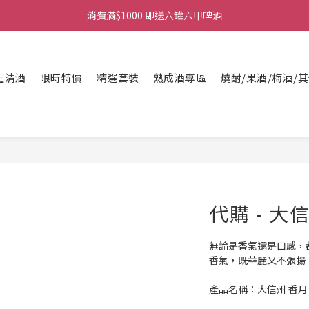
購物滿$380免運費。工作日 14:00截單, 翌日順豐凍運派送。
購物滿$380免運費。工作日 14:00截單, 翌日順豐凍運派送。
上清酒
限時特價
精選套裝
熟成酒專區
燒酎/果酒/梅酒/
代購 - 大
無論是香氣還是口感，
香氣，既華麗又不張揚
產品名稱：大信州 香月