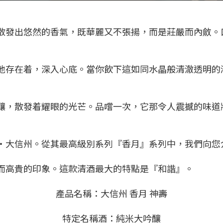
散發出悠然的香氣，既華麗又不張揚，而是莊嚴而內斂。
地存在着，深入心底。當你飲下這如同水晶般清澈透明的
釀，散發着耀眼的光芒。品嚐一次，它那令人震撼的味道
・大信州。從其最高級別系列『香月』系列中，我們向您
而高貴的印象。這款清酒最大的特點是『和諧』。
產品名稱：大信州 香月 神壽
特定名稱酒：純米大吟釀