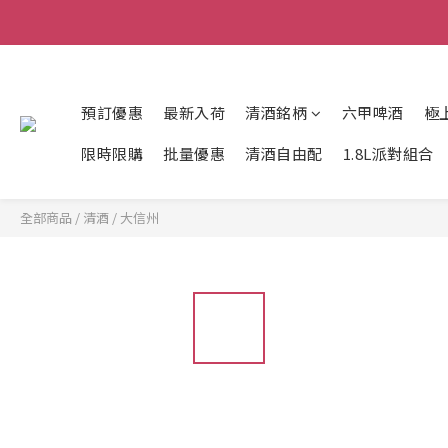
預訂優惠
最新入荷
清酒銘柄
六甲啤酒
極
限時限購
批量優惠
清酒自由配
1.8L派對組合
全部商品
/
清酒
/
大信州