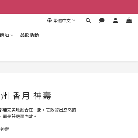
繁體中文
其他酒
品飲活動
立即購買
信州 香月 神壽
都能完美地融合在一起，它散發出悠然的
，而是莊嚴而內斂。
 神壽