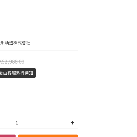
信州酒造株式會社
$2,988.00
認後由客服另行通知