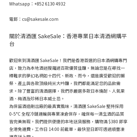
Whatsapp：+852 6130 4932
電郵：cs@sakesale.com
關於清酒匯 SakeSale：香港專業日本清酒網購平
台
歡迎來到清酒匯 SakeSale！我們是香港首選的日本酒網購專門
店，致力為本地酒迷搜羅過百款優質佳釀。無論您是在尋找一
樽難求的夢幻名柄如十四代、新政、而今，還是廣受歡迎的獺
祭、產土與各款頂級純米大吟釀，我們都能滿足您的品飲需
求。除了豐富的清酒選擇，我們亦嚴選多款日本燒酎、人氣果
酒、梅酒及珍稀日本威士忌。
為保留酒造剛出廠的最真實風味，清酒匯 SakeSale 堅持採用
0-5°C 全程冷鏈運輸與專業凍倉保存，確保每一滴生酒的品質
皆完美無瑕。我們提供便捷的本地送貨服務，購物滿 $380 即享
全港免運費，工作日 14:00 前截單，最快翌日即可透過順豐凍
運直送上門。