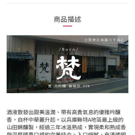
商品描述
酒液散發出甜美溫潤、帶有高貴氣息的優雅吟釀
香，自杯中華麗升起。以兵庫縣特A地區最上級的
山田錦釀製，經過三年冰溫熟成，實現柔和熟成香
與深厚穩重口感的完美結合。入口細膩，充滿透明