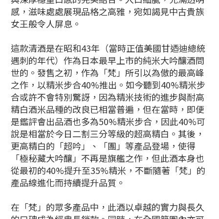
感，滋味處處展現品格之高雅，宛如謁見中古貴族
女王般令人屏息。
這款清酒是在昭和43年（當時正值美國甘迺迪總統
遇刺的年代）作為日本最早上市的純米大吟釀酒問
世的。發售之初，作為「梵」所引以為傲的最高峰
之作，以精米步合40%推出。如今聽到40%精米步
合或許不會特別驚訝，因為精米技術的進步與耐高
精白酒米品種的改良已相當普遍，但在當時，即便
是鑑評會出品酒也多為50%精米步合，因此40%可
說是相當於今日二割三分等級的超高精白。其後，
更高精白的「超吟」、「團」等產品登場，使得
「極秘藏大吟釀」不再是旗艦之作，但此酒本身也
從最初的40%提升至35%精米，不斷隨著「梵」的
產品線進化而持續提升品質。
在「梵」的眾多產品中，此酒以卓越的實力與長久