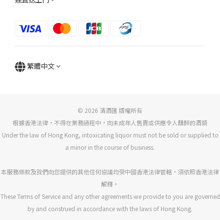
繁體中文
© 2026 清酒匯 版權所有
根據香港法律，不得在業務過程中，向未成年人售賣或供應令人醺醉的酒類
Under the law of Hong Kong, intoxicating liquor must not be sold or supplied to
a minor in the course of business.
本服務條款及我們向您提供的其他任何協議均受中國香港法律管轄，須依照香港法律
解釋。
These Terms of Service and any other agreements we provide to you are governed
by and construed in accordance with the laws of Hong Kong.