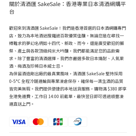
關於清酒匯 SakeSale：香港專業日本清酒網購平
台
歡迎來到清酒匯 SakeSale！我們是香港首選的日本酒網購專門
店，致力為本地酒迷搜羅過百款優質佳釀。無論您是在尋找一
樽難求的夢幻名柄如十四代、新政、而今，還是廣受歡迎的獺
祭、產土與各款頂級純米大吟釀，我們都能滿足您的品飲需
求。除了豐富的清酒選擇，我們亦嚴選多款日本燒酎、人氣果
酒、梅酒及珍稀日本威士忌。
為保留酒造剛出廠的最真實風味，清酒匯 SakeSale 堅持採用
0-5°C 全程冷鏈運輸與專業凍倉保存，確保每一滴生酒的品質
皆完美無瑕。我們提供便捷的本地送貨服務，購物滿 $380 即享
全港免運費，工作日 14:00 前截單，最快翌日即可透過順豐凍
運直送上門。