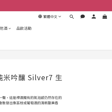
繁體中文
其他酒
品飲活動
米吟釀 Silver7 生
一聲，這是榨酒獨有的氣泡感仍然存在的
會散發出像荔枝或葡萄酒的清新甜美香