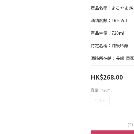
產品名稱：よこやま 純米吟
酒精度數：16%Vol
產品容量：720ml
特定名稱：純米吟釀
酒造所在縣：長崎  重
HK$268.00
容量
: 720ml
720ml
若