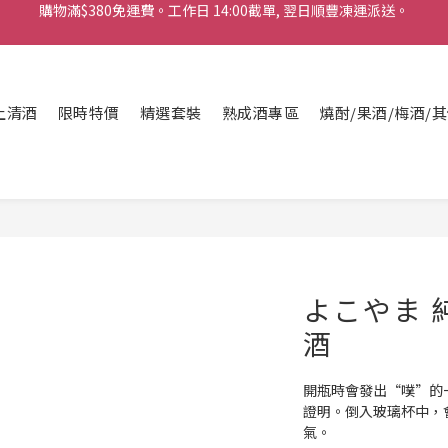
購物滿$380免運費。工作日 14:00截單, 翌日順豐凍運派送。
「720ml 清酒自由配 (Mix & Match)」$698 任選 4 支
消費滿$1000 即送六罐六甲啤酒
上清酒
購物滿$380免運費。工作日 14:00截單, 翌日順豐凍運派送。
限時特價
精選套裝
熟成酒專區
燒酎/果酒/梅酒/
よこやま 純
酒
開瓶時會發出“噗”的
證明。倒入玻璃杯中，
氣。