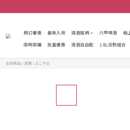
預訂優惠
最新入荷
清酒銘柄
六甲啤酒
極
限時限購
批量優惠
清酒自由配
1.8L派對組合
全部商品
/
清酒
/
よこやま