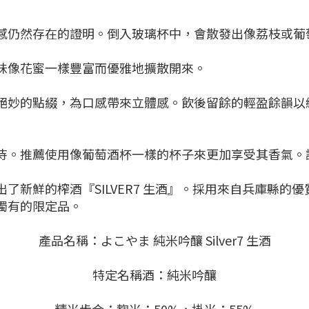
感仍然存在的證明。倒入玻璃杯中，會散發出像荔枝或葡
味像花蜜一樣豐富而優雅地擴散開來。
絕妙的點綴，為口感帶來立體感。飲後留餘的輕盈餘韻以
待。推薦使用像葡萄酒杯一樣的杯子來更加享受其香氣。
了新鮮的榨酒『SILVER7 生酒』。採用來自兵庫縣的
獨有的限定品。
產品名稱：よこやま 純米吟釀 Silver7 生酒
特定名稱酒：純米吟釀