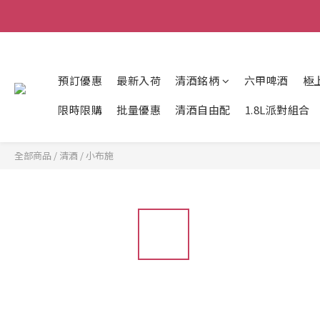
預訂優惠
最新入荷
清酒銘柄
六甲啤酒
極
限時限購
批量優惠
清酒自由配
1.8L派對組合
全部商品
/
清酒
/
小布施