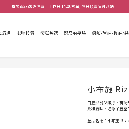
購物滿$380免運費。工作日 14:00截單, 翌日順豐凍運派送。
「720ml 清酒自由配 (Mix & Match)」$698 任選 4 支
消費滿$1000 即送六罐六甲啤酒
上清酒
購物滿$380免運費。工作日 14:00截單, 翌日順豐凍運派送。
限時特價
精選套裝
熟成酒專區
燒酎/果酒/梅酒/
小布施 Riz 
口感絲滑又醇厚，有清
柔和澀味，增添了豐富
產品名稱：小布施 Riz a S