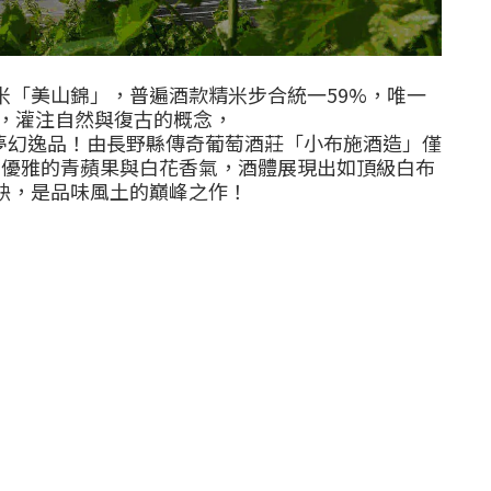
米「美山錦」，普遍酒款精米步合統一
59%
，唯一
，灌注自然與復古的概念，
瘋狂的夢幻逸品！由長野縣傳奇葡萄酒莊「小布施酒造」僅
著優雅的青蘋果與白花香氣，酒體展現出如頂級白布
缺，是品味風土的巔峰之作！