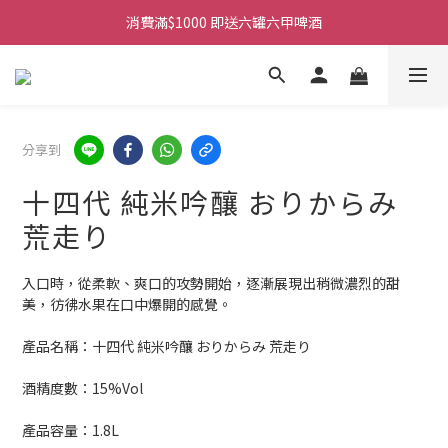
消費滿$1000 即送六罐六甲啤酒
購物滿$380免運費。工作日 14:00截單, 翌日順豐凍運派送。
購物滿$380免運費。工作日 14:00截單, 翌日順豐凍運派送。
分享到
十四代 純米吟釀 おりからみ
荒走り
入口時，從柔軟、爽口的攻勢開始，逐漸展現出稍微濃烈的甜
美，彷彿水果在口中爆開的感覺。
產品名稱：十四代 純米吟釀 おりからみ 荒走り
酒精度數：15%Vol
產品容量：1.8L