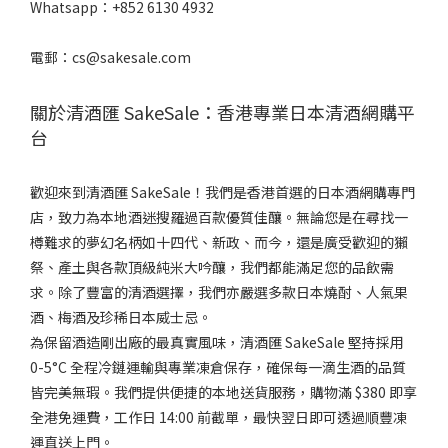
Whatsapp：+852 6130 4932
電郵：cs@sakesale.com
關於清酒匯 SakeSale：香港專業日本清酒網購平
台
歡迎來到清酒匯 SakeSale！我們是香港首選的日本酒網購專門
店，致力為本地酒迷搜羅過百款優質佳釀。無論您是在尋找一
樽難求的夢幻名柄如十四代、新政、而今，還是廣受歡迎的獺
祭、產土與各款頂級純米大吟釀，我們都能滿足您的品飲需
求。除了豐富的清酒選擇，我們亦嚴選多款日本燒酎、人氣果
酒、梅酒及珍稀日本威士忌。
為保留酒造剛出廠的最真實風味，清酒匯 SakeSale 堅持採用
0-5°C 全程冷鏈運輸與專業凍倉保存，確保每一滴生酒的品質
皆完美無瑕。我們提供便捷的本地送貨服務，購物滿 $380 即享
全港免運費，工作日 14:00 前截單，最快翌日即可透過順豐凍
運直送上門。