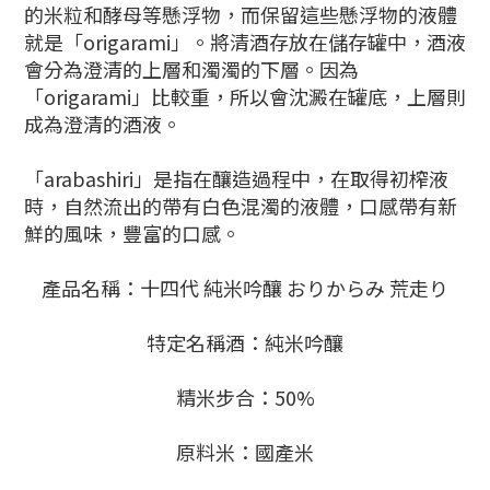
的米粒和酵母等懸浮物，而保留這些懸浮物的液體
就是「origarami」。將清酒存放在儲存罐中，酒液
會分為澄清的上層和濁濁的下層。因為
「origarami」比較重，所以會沈澱在罐底，上層則
成為澄清的酒液。
「arabashiri」是指在釀造過程中，在取得初榨液
時，自然流出的帶有白色混濁的液體，口感帶有新
鮮的風味，豐富的口感。
產品名稱：十四代 純米吟釀 おりからみ 荒走り
特定名稱酒：純米吟釀
精米步合：50%
原料米：國產米