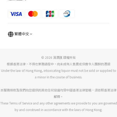
繁體中文
© 2026 清酒匯 版權所有
根據香港法律，不得在業務過程中，向未成年人售賣或供應令人醺醉的酒類
Under the law of Hong Kong, intoxicating liquor must not be sold or supplied to
a minor in the course of business.
本服務條款及我們向您提供的其他任何協議均受中國香港法律管轄，須依照香港法律
解釋。
These Terms of Service and any other agreements we provide to you are governed
by and construed in accordance with the laws of Hong Kong.