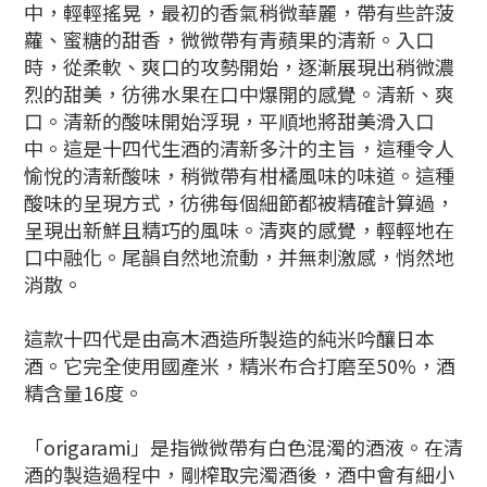
中，輕輕搖晃，最初的香氣稍微華麗，帶有些許菠
蘿、蜜糖的甜香，微微帶有青蘋果的清新。入口
時，從柔軟、爽口的攻勢開始，逐漸展現出稍微濃
烈的甜美，彷彿水果在口中爆開的感覺。清新、爽
口。清新的酸味開始浮現，平順地將甜美滑入口
中。這是十四代生酒的清新多汁的主旨，這種令人
愉悅的清新酸味，稍微帶有柑橘風味的味道。這種
酸味的呈現方式，彷彿每個細節都被精確計算過，
呈現出新鮮且精巧的風味。清爽的感覺，輕輕地在
口中融化。尾韻自然地流動，并無刺激感，悄然地
消散。
這款十四代是由高木酒造所製造的純米吟釀日本
酒。它完全使用國產米，精米布合打磨至50%，酒
精含量16度。
「origarami」是指微微帶有白色混濁的酒液。在清
酒的製造過程中，剛榨取完濁酒後，酒中會有細小