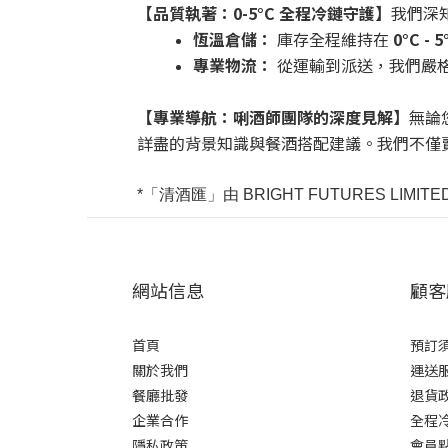
【品質執著：0-5°C 全程冷鏈守護】
我們深
恆溫倉儲：
庫存全程維持在
0°C - 5
專業物流：
從運輸到派送，我們嚴
【專業導航：唎酒師團隊的深度見解】
無論
詳盡的背景知識與餐酒搭配建議。我們不僅
*
「
清酒匯」
由 BRIGHT FUTURES LIMITE
網站信息
顧客
首頁
預訂
關於我們
運送
餐廳批發
退貨
企業合作
全程
隱私政策
會員