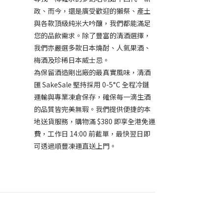
政、而今，還是廣受歡迎的獺祭、產土
與各款頂級純米大吟釀，我們都能滿足
您的品飲需求。除了豐富的清酒選擇，
我們亦嚴選多款日本燒酎、人氣果酒、
梅酒及珍稀日本威士忌。
為保留酒造剛出廠的最真實風味，清酒
匯 SakeSale 堅持採用 0-5°C 全程冷鏈
運輸與專業凍倉保存，確保每一滴生酒
的品質皆完美無瑕。我們提供便捷的本
地送貨服務，購物滿 $380 即享全港免運
費，工作日 14:00 前截單，最快翌日即
可透過順豐凍運直送上門。