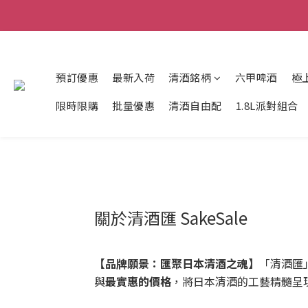
預訂優惠
最新入荷
清酒銘柄
六甲啤酒
極
限時限購
批量優惠
清酒自由配
1.8L派對組合
關於清酒匯 SakeSale
【品牌願景：匯聚日本清酒之魂】
「清酒匯
與
最實惠的價格
，將日本清酒的工藝精髓呈