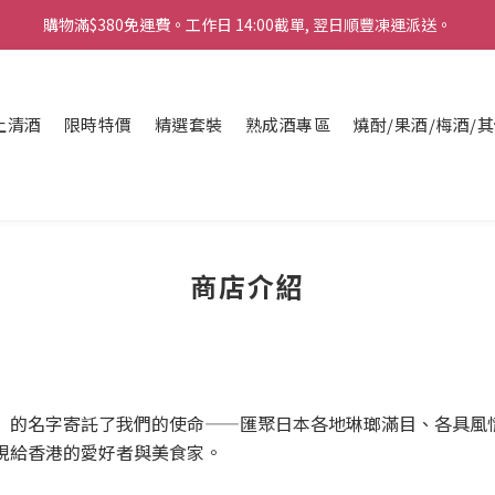
購物滿$380免運費。工作日 14:00截單, 翌日順豐凍運派送。
購物滿$380免運費。工作日 14:00截單, 翌日順豐凍運派送。
「720ml 清酒自由配 (Mix & Match)」$698 任選 4 支
上清酒
限時特價
消費滿$1000 即送六罐六甲啤酒
精選套裝
熟成酒專區
燒酎/果酒/梅酒/
購物滿$380免運費。工作日 14:00截單, 翌日順豐凍運派送。
商店介紹
」的名字寄託了我們的使命——匯聚日本各地琳瑯滿目、各具風
現給香港的愛好者與美食家。