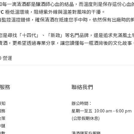
知每一滴清酒都是釀酒師心血的結晶，而溫度則是保存這份心血
°C
極低溫環境，阻絕紫外線與溫差對風味的干擾。
格監控溫控鏈條，確保清酒在抵達您手中時，依然保有出廠時的
您是尋找「十四代」、「新政」等名門品牌，還是追求充滿風土
賣酒，更希望透過專業分享，讓您讀懂每一瓶酒背後的文化故事
D 營
運
服務
聯絡我們
須知
辦公時間：
服務
星期一至五 10:00 am - 6:00 pm
政策
(公眾假期休息)
冷鏈
點數
清酒匯客戶服務